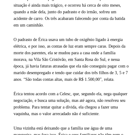
situação é ainda mais trágico, e ocorreu há cerca de oito meses,
quando a mãe dela, junto do padrasto e do irmão, sofreu um
acidente de carro. Os três acabaram falecendo por conta da batida
em um caminhão.
O padrasto de Érica usava um tubo de oxigênio ligado à energia
elétrica, e por isso, as contas de luz eram sempre caras. Depois da
morte dos parentes, ela se mudou para a casa onde a família
morava, na Vila São Cristóvão, em Santa Rosa do Sul, e nessa
época, já havia faturas atrasadas que ela não conseguiu pagar com o
marido desempregado e tendo que cuidar dos três filhos de 3, 5 e 7
anos. “São todas contas altas, mais de R$ 1.500,00”, relata.
Érica tentou acordo com a Celesc, que, segundo ela, nega qualquer
negociação, e busca uma solução, mas até agora, não resolveu seu
problema. Para tentar quitar a dívida, ela chegou a fazer uma
vaquinha, mas o valor arrecadado não é suficiente.
Uma vizinha está deixando que a família use água de uma
mangueira, mas fora isso, Érica e seus familiares não têm nem o