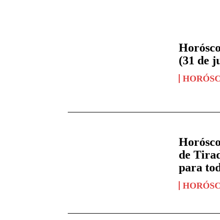
Horósco
(31 de j
HORÓS
Horósco
de Tirad
para tod
HORÓS