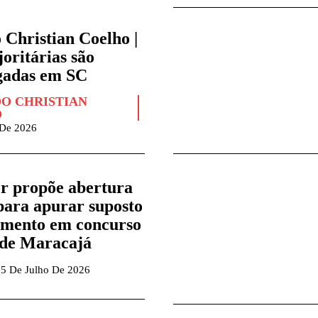
 Christian Coelho |
oritárias são
gadas em SC
O CHRISTIAN
O
 De 2026
r propõe abertura
para apurar suposto
imento em concurso
 de Maracajá
5 De Julho De 2026