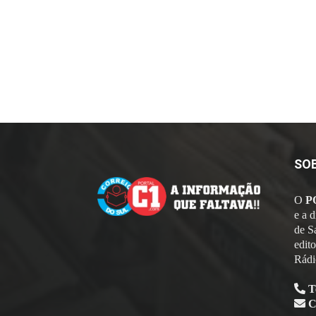
SO
O
P
e a 
de S
edit
Rádi
T
C