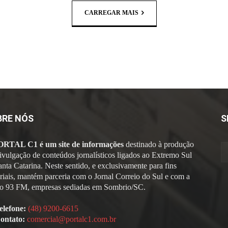
CARREGAR MAIS
BRE NÓS
S
ORTAL C1 é um site de informações
destinado à produção
divulgação de conteúdos jornalísticos ligados ao Extremo Sul
anta Catarina. Neste sentido, e exclusivamente para fins
oriais, mantém parceria com o Jornal Correio do Sul e com a
o 93 FM, empresas sediadas em Sombrio/SC.
elefone:
(48) 9200-6615
ontato:
comercial@portalc1.com.br