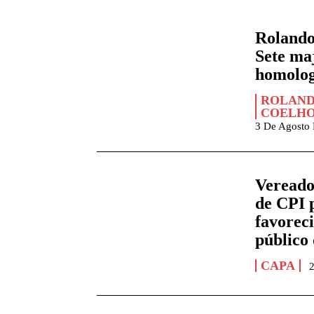
Rolando
Sete maj
homolo
ROLAND
COELH
3 De Agosto
Vereado
de CPI 
favorec
público
CAPA
2