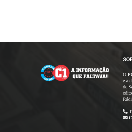
SO
O
P
e a 
de S
edit
Rádi
T
C