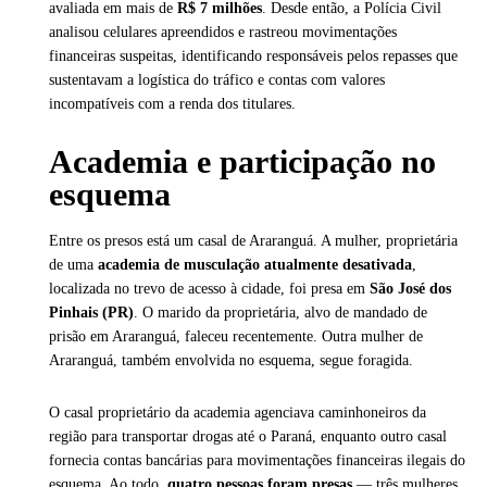
avaliada em mais de
R$ 7 milhões
. Desde então, a Polícia Civil
analisou celulares apreendidos e rastreou movimentações
financeiras suspeitas, identificando responsáveis pelos repasses que
sustentavam a logística do tráfico e contas com valores
incompatíveis com a renda dos titulares.
Academia e participação no
esquema
Entre os presos está um casal de Araranguá. A mulher, proprietária
de uma
academia de musculação atualmente desativada
,
localizada no trevo de acesso à cidade, foi presa em
São José dos
Pinhais (PR)
. O marido da proprietária, alvo de mandado de
prisão em Araranguá, faleceu recentemente. Outra mulher de
Araranguá, também envolvida no esquema, segue foragida.
O casal proprietário da academia agenciava caminhoneiros da
região para transportar drogas até o Paraná, enquanto outro casal
fornecia contas bancárias para movimentações financeiras ilegais do
esquema. Ao todo,
quatro pessoas foram presas
— três mulheres