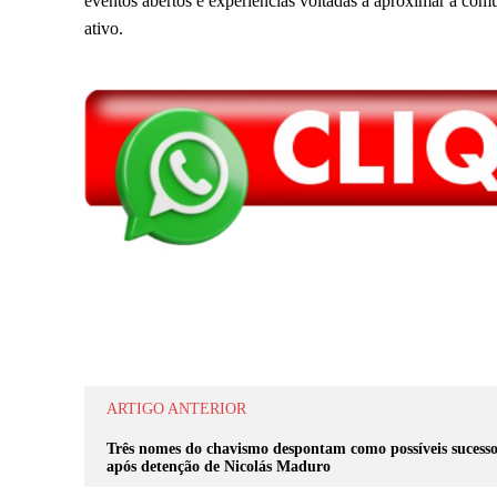
eventos abertos e experiências voltadas a aproximar a co
ativo.
Compartilhar
ARTIGO ANTERIOR
Três nomes do chavismo despontam como possíveis sucesso
após detenção de Nicolás Maduro