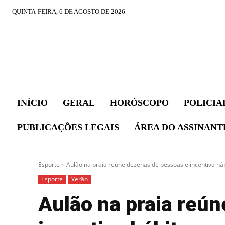
QUINTA-FEIRA, 6 DE AGOSTO DE 2026
INÍCIO
GERAL
HORÓSCOPO
POLICIA
PUBLICAÇÕES LEGAIS
ÁREA DO ASSINANT
Esporte
Aulão na praia reúne dezenas de pessoas e incentiva háb
Esporte
Verão
Aulão na praia reú