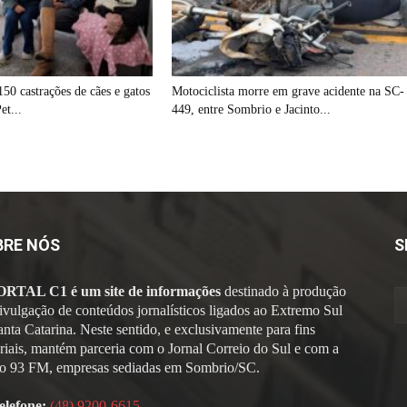
150 castrações de cães e gatos
Motociclista morre em grave acidente na SC-
et...
449, entre Sombrio e Jacinto...
BRE NÓS
S
ORTAL C1 é um site de informações
destinado à produção
divulgação de conteúdos jornalísticos ligados ao Extremo Sul
anta Catarina. Neste sentido, e exclusivamente para fins
oriais, mantém parceria com o Jornal Correio do Sul e com a
o 93 FM, empresas sediadas em Sombrio/SC.
elefone:
(48) 9200-6615