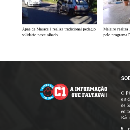
Apae de Maracajá realiza tradicional pedágio
Meleiro realiza 
solidário neste sábado
pelo programa P
SO
O
P
e a 
de S
edit
Rádi
T