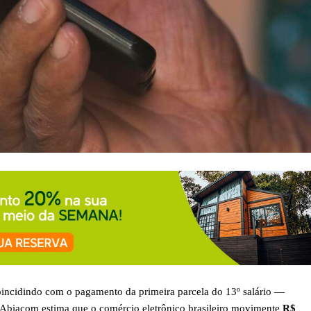
coincidindo com o pagamento da primeira parcela do 13º salário —
 Abiacom estima que o comércio eletrônico brasileiro movimente
R$