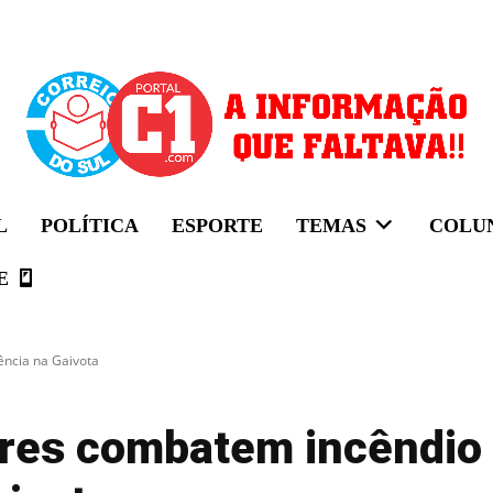
L
POLÍTICA
ESPORTE
TEMAS
COLU
E
ncia na Gaivota
ares combatem incêndio