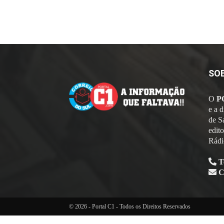
SO
O
P
e a 
de S
edit
Rádi
T
C
© 2026 - Portal C1 - Todos os Direitos Reservados