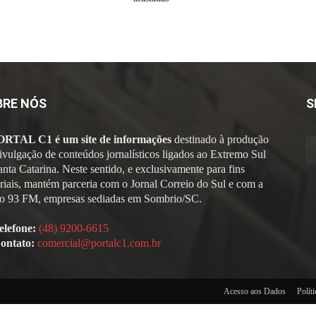
BRE NÓS
S
ORTAL C1 é um site de informações
destinado à produção
divulgação de conteúdos jornalísticos ligados ao Extremo Sul
anta Catarina. Neste sentido, e exclusivamente para fins
oriais, mantém parceria com o Jornal Correio do Sul e com a
o 93 FM, empresas sediadas em Sombrio/SC.
elefone:
(48) 9200-6615
ontato:
comercial@portalc1.com.br
Acesso aos Dados
Polít