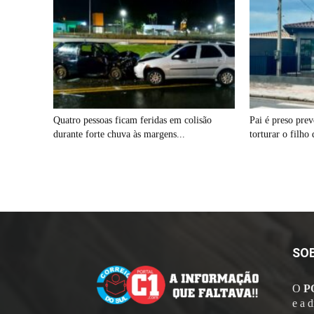
Quatro pessoas ficam feridas em colisão
Pai é preso pre
durante forte chuva às margens...
torturar o filho 
SO
O
P
e a 