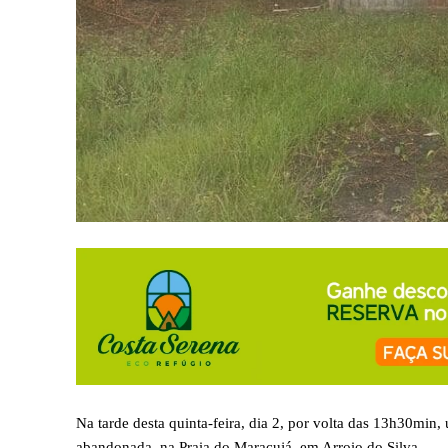
Na tarde desta quinta-feira, dia 2, por volta das 13h30m
abandonada, na Praia do Maracujá, em Arroio do Silva.