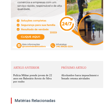
ARTIGO ANTERIOR
PRÓXIMO ARTIGO
Polícia Militar prende jovem de 22
Alcolumbre barra impeachment e
anos em Balneário Arroio do Silva
Senado retoma atividades
por roubo
Matérias Relacionadas