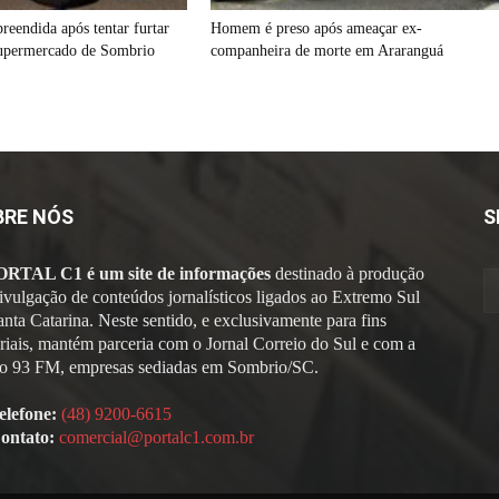
reendida após tentar furtar
Homem é preso após ameaçar ex-
supermercado de Sombrio
companheira de morte em Araranguá
BRE NÓS
S
ORTAL C1 é um site de informações
destinado à produção
divulgação de conteúdos jornalísticos ligados ao Extremo Sul
anta Catarina. Neste sentido, e exclusivamente para fins
oriais, mantém parceria com o Jornal Correio do Sul e com a
o 93 FM, empresas sediadas em Sombrio/SC.
elefone:
(48) 9200-6615
ontato:
comercial@portalc1.com.br