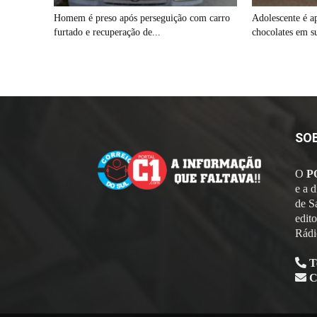
Homem é preso após perseguição com carro
Adolescente é ap
furtado e recuperação de...
chocolates em 
SO
O
P
e a 
de S
edit
Rádi
T
C