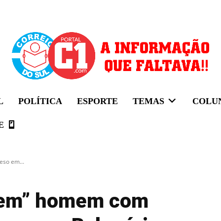
L
POLÍTICA
ESPORTE
TEMAS
COLU
E
so em...
dem” homem com