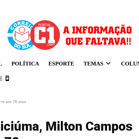
L
POLÍTICA
ESPORTE
TEMAS
COLU
E
rre aos 78 anos
riciúma, Milton Campos