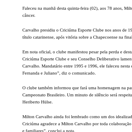
Faleceu na manhã desta quinta-feira (02), aos 78 anos, Mi
câncer.
Carvalho presidiu o Criciúma Esporte Clube nos anos de 19
título catarinense, após vitória sobre a Chapecoense na final
Em nota oficial, o clube manifestou pesar pela perda e dest
Criciúma Esporte Clube e seu Conselho Deliberativo lame
Carvalho. Mandatário entre 1995 e 1996, ele faleceu nesta q
Fernanda e Juliano”, diz o comunicado.
O clube também informou que fará uma homenagem na parti
Campeonato Brasileiro. Um minuto de silêncio será respeit
Heriberto Hülse.
Milton Carvalho ainda foi lembrado como um dos idealiza
Criciúma agradece a Milton Carvalho por toda colaboração
e familiares”, conclui a nota.