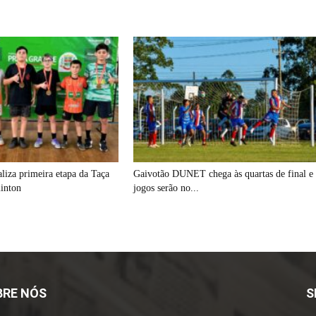
aliza primeira etapa da Taça
Gaivotão DUNET chega às quartas de final e
inton
jogos serão no...
BRE NÓS
S