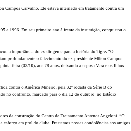
lton Campos Carvalho. Ele estava internado em tratamento contra um
95 e 1996. Em seu primeiro ano à frente da instituição, conquistou o
.
acou a importância do ex-dirigente para a história do Tigre. “O
ntam profundamente o falecimento do ex-presidente Milton Campos
uinta-feira (02/10), aos 78 anos, deixando a esposa Vera e os filhos
da contra o América Mineiro, pela 32ª rodada da Série B do
ado no confronto, marcado para o dia 12 de outubro, no Estádio
dores da construção do Centro de Treinamento Antenor Angeloni. “O
 e esforço em prol do clube. Prestamos nossas condolências aos amigos