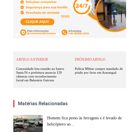
ARTIGO ANTERIOR
PRÓXIMO ARTIGO
Comunidade lota reunião no bairro
Polícia Militar cumpre mandado de
Santa Fé e prefeitura anuncia 120
prisão por furto em Araranguá
câmeras com reconhecimento
facial em Balneário Gaivota
Matérias Relacionadas
Homem fica preso às ferragens e é levado de
helicóptero ao...