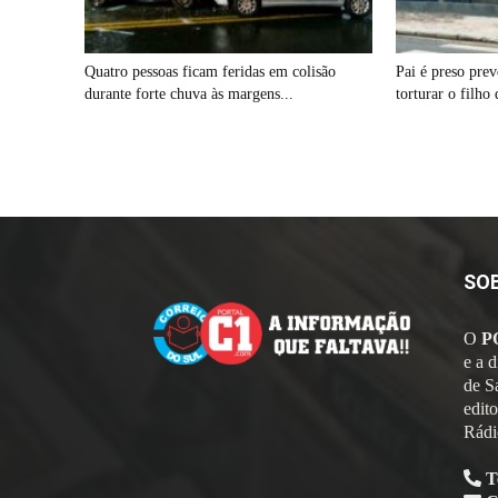
Quatro pessoas ficam feridas em colisão
Pai é preso pre
durante forte chuva às margens...
torturar o filho 
SO
O
P
e a 
de S
edit
Rádi
T