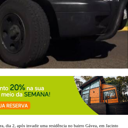
a, dia 2, após invadir uma residência no bairro Gávea, em Jacinto