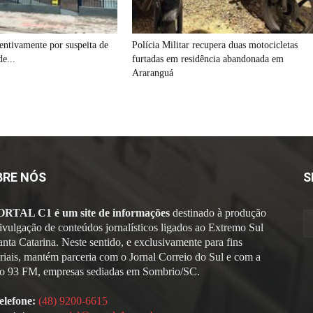
ventivamente por suspeita de
Polícia Militar recupera duas motocicletas
de...
furtadas em residência abandonada em
Araranguá
BRE NÓS
S
ORTAL C1 é um site de informações
destinado à produção
divulgação de conteúdos jornalísticos ligados ao Extremo Sul
anta Catarina. Neste sentido, e exclusivamente para fins
oriais, mantém parceria com o Jornal Correio do Sul e com a
o 93 FM, empresas sediadas em Sombrio/SC.
elefone:
(48) 9200-6615