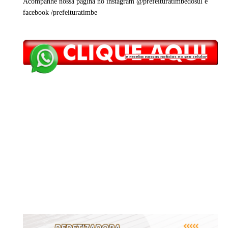
Acompanhe nossa página no instagram @prefeituratimbedosul e
facebook /prefeituratimbe