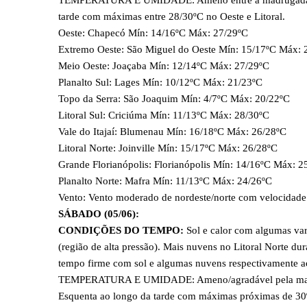
TEMPERATURA E UMIDADE: Ameno entre a madrugada e in
tarde com máximas entre 28/30ºC no Oeste e Litoral.
Oeste: Chapecó Mín: 14/16ºC Máx: 27/29ºC
Extremo Oeste: São Miguel do Oeste Mín: 15/17ºC Máx: 
Meio Oeste: Joaçaba Mín: 12/14ºC Máx: 27/29ºC
Planalto Sul: Lages Mín: 10/12ºC Máx: 21/23ºC
Topo da Serra: São Joaquim Mín: 4/7ºC Máx: 20/22ºC
Litoral Sul: Criciúma Mín: 11/13ºC Máx: 28/30ºC
Vale do Itajaí: Blumenau Mín: 16/18ºC Máx: 26/28ºC
Litoral Norte: Joinville Mín: 15/17ºC Máx: 26/28ºC
Grande Florianópolis: Florianópolis Mín: 14/16ºC Máx: 2
Planalto Norte: Mafra Mín: 11/13ºC Máx: 24/26ºC
Vento: Vento moderado de nordeste/norte com velocidade
SÁBADO (05/06):
CONDIÇÕES DO TEMPO:
Sol e calor com algumas var
(região de alta pressão). Mais nuvens no Litoral Norte d
tempo firme com sol e algumas nuvens respectivamente a
TEMPERATURA E UMIDADE: Ameno/agradável pela manhã 
Esquenta ao longo da tarde com máximas próximas de 30ºC