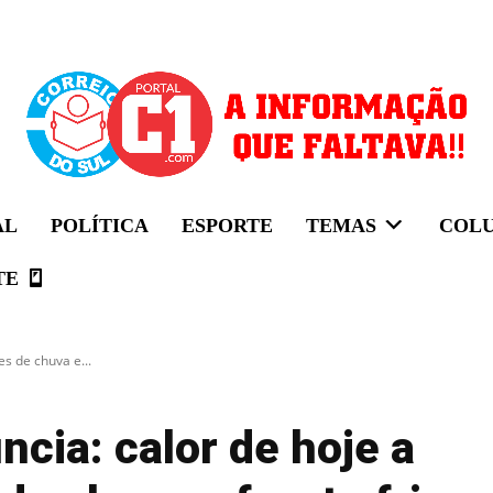
AL
POLÍTICA
ESPORTE
TEMAS
COL
TE
s de chuva e...
cia: calor de hoje a