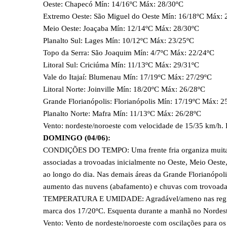
Oeste: Chapecó Mín: 14/16ºC Máx: 28/30ºC
Extremo Oeste: São Miguel do Oeste Mín: 16/18ºC Máx: 
Meio Oeste: Joaçaba Mín: 12/14ºC Máx: 28/30ºC
Planalto Sul: Lages Mín: 10/12ºC Máx: 23/25ºC
Topo da Serra: São Joaquim Mín: 4/7ºC Máx: 22/24ºC
Litoral Sul: Criciúma Mín: 11/13ºC Máx: 29/31ºC
Vale do Itajaí: Blumenau Mín: 17/19ºC Máx: 27/29ºC
Litoral Norte: Joinville Mín: 18/20ºC Máx: 26/28ºC
Grande Florianópolis: Florianópolis Mín: 17/19ºC Máx: 2
Planalto Norte: Mafra Mín: 11/13ºC Máx: 26/28ºC
Vento: nordeste/noroeste com velocidade de 15/35 km/h. P
DOMINGO (04/06):
CONDIÇÕES DO TEMPO: Uma frente fria organiza muitas á
associadas a trovoadas inicialmente no Oeste, Meio Oeste,
ao longo do dia. Nas demais áreas da Grande Florianópolis,
aumento das nuvens (abafamento) e chuvas com trovoadas 
TEMPERATURA E UMIDADE: Agradável/ameno nas regiões 
marca dos 17/20ºC. Esquenta durante a manhã no Nordest
Vento: Vento de nordeste/noroeste com oscilações para o