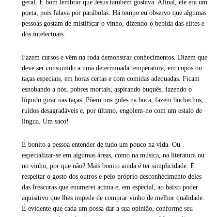
geral. É bom lembrar que Jesus também gostava. Afinal, ele era um
poeta, pois falava por parábolas. Há tempo eu observo que algumas
pessoas gostam de mistificar o vinho, dizendo-o bebida das elites e
dos intelectuais.
Fazem cursos e vêm na roda demonstrar conhecimentos. Dizem que
deve ser consumido a uma determinada temperatura, em copos ou
taças especiais, em horas certas e com comidas adequadas. Ficam
esnobando a nós, pobres mortais, aspirando buquês, fazendo o
líquido girar nas taças. Põem uns goles na boca, fazem bochechos,
ruídos desagradáveis e, por último, engolem-no com um estalo de
língua. Um saco!
É bonito a pessoa entender de tudo um pouco na vida. Ou
especializar-se em algumas áreas, como na música, na literatura ou
no vinho, por que não? Mais bonito ainda é ter simplicidade. É
respeitar o gosto dos outros e pelo próprio desconhecimento deles
das frescuras que enumerei acima e, em especial, ao baixo poder
aquisitivo que lhes impede de comprar vinho de melhor qualidade.
É evidente que cada um possa dar a sua opinião, conforme seu