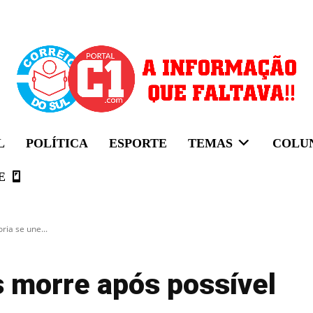
L
POLÍTICA
ESPORTE
TEMAS
COLU
E
ia se une...
 morre após possível