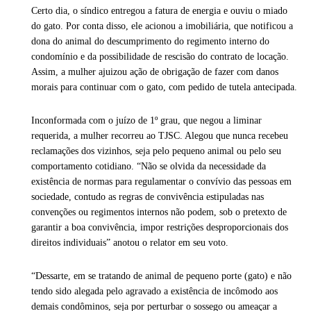
Certo dia, o síndico entregou a fatura de energia e ouviu o miado
do gato. Por conta disso, ele acionou a imobiliária, que notificou a
dona do animal do descumprimento do regimento interno do
condomínio e da possibilidade de rescisão do contrato de locação.
Assim, a mulher ajuizou ação de obrigação de fazer com danos
morais para continuar com o gato, com pedido de tutela antecipada.
Inconformada com o juízo de 1º grau, que negou a liminar
requerida, a mulher recorreu ao TJSC. Alegou que nunca recebeu
reclamações dos vizinhos, seja pelo pequeno animal ou pelo seu
comportamento cotidiano. “Não se olvida da necessidade da
existência de normas para regulamentar o convívio das pessoas em
sociedade, contudo as regras de convivência estipuladas nas
convenções ou regimentos internos não podem, sob o pretexto de
garantir a boa convivência, impor restrições desproporcionais dos
direitos individuais” anotou o relator em seu voto.
“Dessarte, em se tratando de animal de pequeno porte (gato) e não
tendo sido alegada pelo agravado a existência de incômodo aos
demais condôminos, seja por perturbar o sossego ou ameaçar a