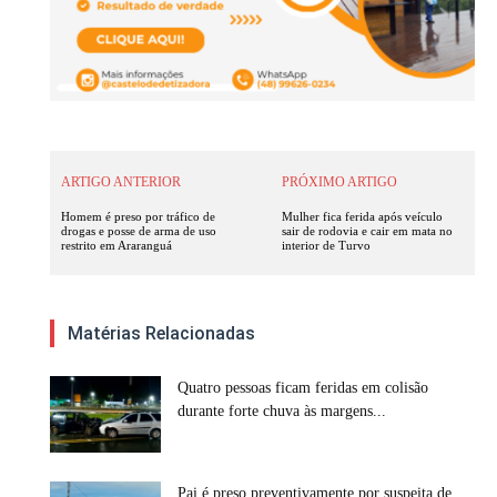
ARTIGO ANTERIOR
PRÓXIMO ARTIGO
Homem é preso por tráfico de
Mulher fica ferida após veículo
drogas e posse de arma de uso
sair de rodovia e cair em mata no
restrito em Araranguá
interior de Turvo
Matérias Relacionadas
Quatro pessoas ficam feridas em colisão
durante forte chuva às margens...
Pai é preso preventivamente por suspeita de