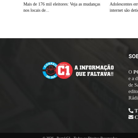
Mais de 176 mil eleitores: Veja as mudanças
Adolescentes en
nos locais de...
internet são det
SO
O
P
e a 
de S
edit
Rádi
T
C