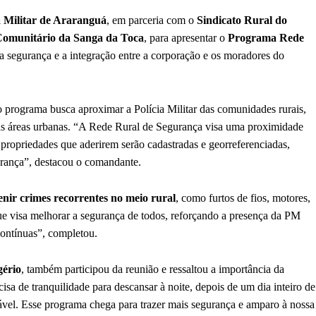
a Militar de Araranguá
, em parceria com o
Sindicato Rural do
Comunitário da Sanga da Toca
, para apresentar o
Programa Rede
 a segurança e a integração entre a corporação e os moradores do
 programa busca aproximar a Polícia Militar das comunidades rurais,
nas áreas urbanas. “A Rede Rural de Segurança visa uma proximidade
 propriedades que aderirem serão cadastradas e georreferenciadas,
gurança”, destacou o comandante.
enir crimes recorrentes no meio rural
, como furtos de fios, motores,
que visa melhorar a segurança de todos, reforçando a presença da PM
contínuas”, completou.
gério
, também participou da reunião e ressaltou a importância da
ecisa de tranquilidade para descansar à noite, depois de um dia inteiro de
rável. Esse programa chega para trazer mais segurança e amparo à nossa