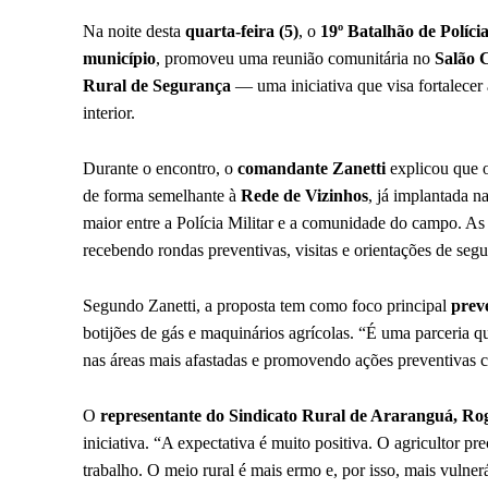
Na noite desta
quarta-feira (5)
, o
19º Batalhão de Políci
município
, promoveu uma reunião comunitária no
Salão 
Rural de Segurança
— uma iniciativa que visa fortalecer
interior.
Durante o encontro, o
comandante Zanetti
explicou que o
de forma semelhante à
Rede de Vizinhos
, já implantada 
maior entre a Polícia Militar e a comunidade do campo. As
recebendo rondas preventivas, visitas e orientações de se
Segundo Zanetti, a proposta tem como foco principal
prev
botijões de gás e maquinários agrícolas. “É uma parceria 
nas áreas mais afastadas e promovendo ações preventivas 
O
representante do Sindicato Rural de Araranguá, Ro
iniciativa. “A expectativa é muito positiva. O agricultor pr
trabalho. O meio rural é mais ermo e, por isso, mais vulne