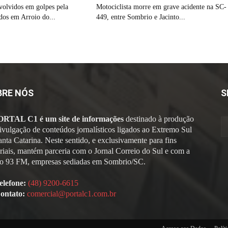
volvidos em golpes pela
Motociclista morre em grave acidente na SC-
idos em Arroio do...
449, entre Sombrio e Jacinto...
BRE NÓS
S
ORTAL C1 é um site de informações
destinado à produção
divulgação de conteúdos jornalísticos ligados ao Extremo Sul
anta Catarina. Neste sentido, e exclusivamente para fins
oriais, mantém parceria com o Jornal Correio do Sul e com a
o 93 FM, empresas sediadas em Sombrio/SC.
elefone:
(48) 9200-6615
ontato:
comercial@portalc1.com.br