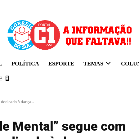
L
POLÍTICA
ESPORTE
TEMAS
COLU
E
dedicado à dança...
úde Mental” segue com