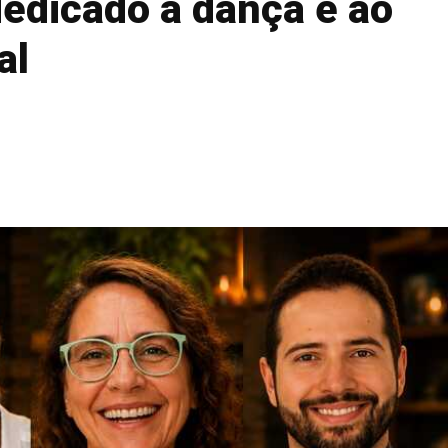
edicado à dança e ao
al