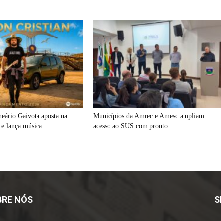
eário Gaivota aposta na
Municípios da Amrec e Amesc ampliam
a e lança música...
acesso ao SUS com pronto...
BRE NÓS
S