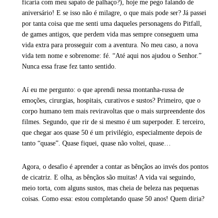
ficaria com meu sapato de palhaço?), hoje me pego falando de
aniversário! E se isso não é milagre, o que mais pode ser? Já passei
por tanta coisa que me senti uma daqueles personagens do Pitfall,
de games antigos, que perdem vida mas sempre conseguem uma
vida extra para prosseguir com a aventura. No meu caso, a nova
vida tem nome e sobrenome: fé. “Até aqui nos ajudou o Senhor.”
Nunca essa frase fez tanto sentido.
Aí eu me pergunto: o que aprendi nessa montanha-russa de
emoções, cirurgias, hospitais, curativos e sustos? Primeiro, que o
corpo humano tem mais reviravoltas que o mais surpreendente dos
filmes. Segundo, que rir de si mesmo é um superpoder. E terceiro,
que chegar aos quase 50 é um privilégio, especialmente depois de
tanto “quase”. Quase fiquei, quase não voltei, quase…
Agora, o desafio é aprender a contar as bênçãos ao invés dos pontos
de cicatriz. E olha, as bênçãos são muitas! A vida vai seguindo,
meio torta, com alguns sustos, mas cheia de beleza nas pequenas
coisas. Como essa: estou completando quase 50 anos! Quem diria?