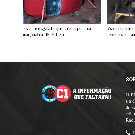
Jovem é resgatada após carro capotar na
Vizinho control
marginal da BR-101 em...
residência dura
SO
O
P
e a 
de S
edit
Rádi
T