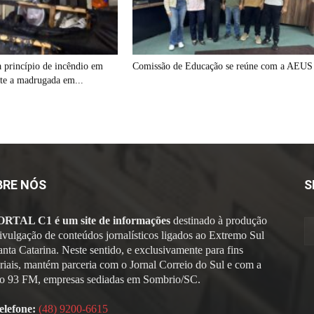
a princípio de incêndio em
Comissão de Educação se reúne com a AEUS
nte a madrugada em...
BRE NÓS
S
ORTAL C1 é um site de informações
destinado à produção
divulgação de conteúdos jornalísticos ligados ao Extremo Sul
anta Catarina. Neste sentido, e exclusivamente para fins
oriais, mantém parceria com o Jornal Correio do Sul e com a
o 93 FM, empresas sediadas em Sombrio/SC.
elefone:
(48) 9200-6615