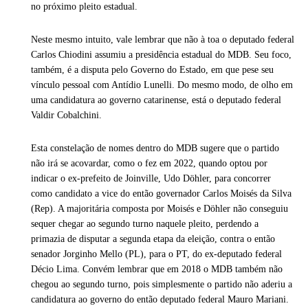
no próximo pleito estadual.
Neste mesmo intuito, vale lembrar que não à toa o deputado federal
Carlos Chiodini assumiu a presidência estadual do MDB. Seu foco,
também, é a disputa pelo Governo do Estado, em que pese seu
vínculo pessoal com Antídio Lunelli. Do mesmo modo, de olho em
uma candidatura ao governo catarinense, está o deputado federal
Valdir Cobalchini.
Esta constelação de nomes dentro do MDB sugere que o partido
não irá se acovardar, como o fez em 2022, quando optou por
indicar o ex-prefeito de Joinville, Udo Döhler, para concorrer
como candidato a vice do então governador Carlos Moisés da Silva
(Rep). A majoritária composta por Moisés e Döhler não conseguiu
sequer chegar ao segundo turno naquele pleito, perdendo a
primazia de disputar a segunda etapa da eleição, contra o então
senador Jorginho Mello (PL), para o PT, do ex-deputado federal
Décio Lima. Convém lembrar que em 2018 o MDB também não
chegou ao segundo turno, pois simplesmente o partido não aderiu a
candidatura ao governo do então deputado federal Mauro Mariani.