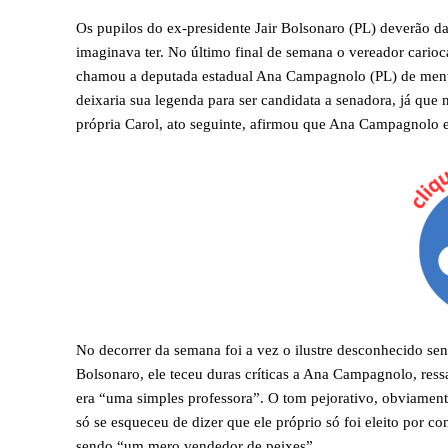
Os pupilos do ex-presidente Jair Bolsonaro (PL) deverão d
imaginava ter. No último final de semana o vereador carioc
chamou a deputada estadual Ana Campagnolo (PL) de mentir
deixaria sua legenda para ser candidata a senadora, já que 
própria Carol, ato seguinte, afirmou que Ana Campagnolo e
No decorrer da semana foi a vez o ilustre desconhecido sen
Bolsonaro, ele teceu duras críticas a Ana Campagnolo, ress
era “uma simples professora”. O tom pejorativo, obviamente
só se esqueceu de dizer que ele próprio só foi eleito por c
sendo “um mero vendedor de peixes”.