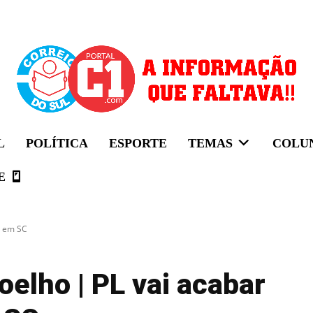
L
POLÍTICA
ESPORTE
TEMAS
COLU
E
L em SC
oelho | PL vai acabar