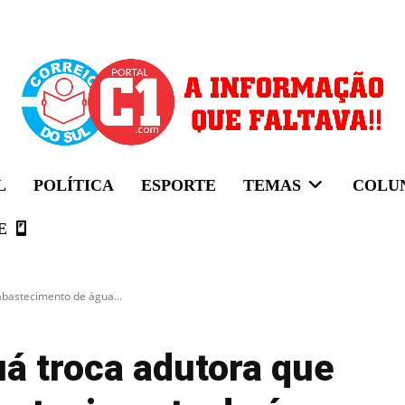
L
POLÍTICA
ESPORTE
TEMAS
COLU
E
bastecimento de água...
 troca adutora que