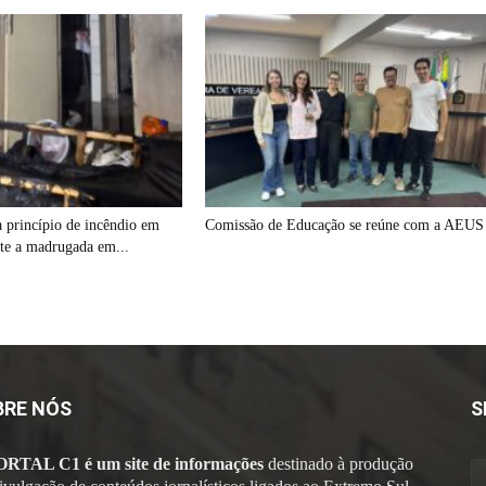
a princípio de incêndio em
Comissão de Educação se reúne com a AEUS
nte a madrugada em...
BRE NÓS
S
ORTAL C1 é um site de informações
destinado à produção