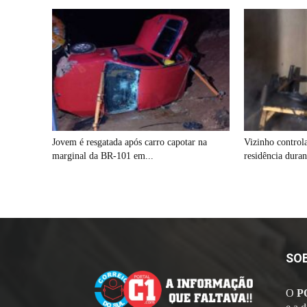
Jovem é resgatada após carro capotar na
Vizinho control
marginal da BR-101 em...
residência dura
SO
O
P