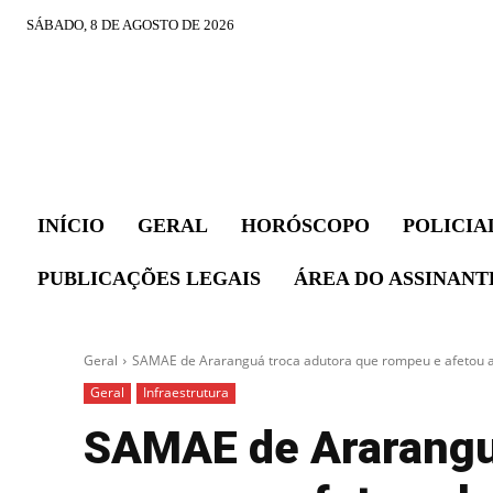
SÁBADO, 8 DE AGOSTO DE 2026
INÍCIO
GERAL
HORÓSCOPO
POLICIA
PUBLICAÇÕES LEGAIS
ÁREA DO ASSINANT
Geral
SAMAE de Araranguá troca adutora que rompeu e afetou a
Geral
Infraestrutura
SAMAE de Araranguá