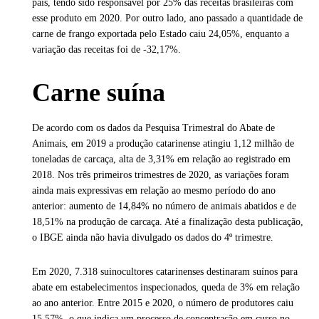
país, tendo sido responsável por 25% das receitas brasileiras com
esse produto em 2020. Por outro lado, ano passado a quantidade de
carne de frango exportada pelo Estado caiu 24,05%, enquanto a
variação das receitas foi de -32,17%.
Carne suína
De acordo com os dados da Pesquisa Trimestral do Abate de
Animais, em 2019 a produção catarinense atingiu 1,12 milhão de
toneladas de carcaça, alta de 3,31% em relação ao registrado em
2018. Nos três primeiros trimestres de 2020, as variações foram
ainda mais expressivas em relação ao mesmo período do ano
anterior: aumento de 14,84% no número de animais abatidos e de
18,51% na produção de carcaça. Até a finalização desta publicação,
o IBGE ainda não havia divulgado os dados do 4º trimestre.
Em 2020, 7.318 suinocultores catarinenses destinaram suínos para
abate em estabelecimentos inspecionados, queda de 3% em relação
ao ano anterior. Entre 2015 e 2020, o número de produtores caiu
15,57%, o que indica um processo de concentração em curso no