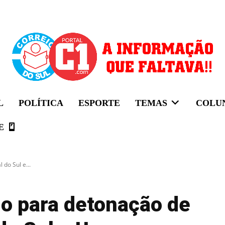
L
POLÍTICA
ESPORTE
TEMAS
COLU
E
do Sul e...
io para detonação de