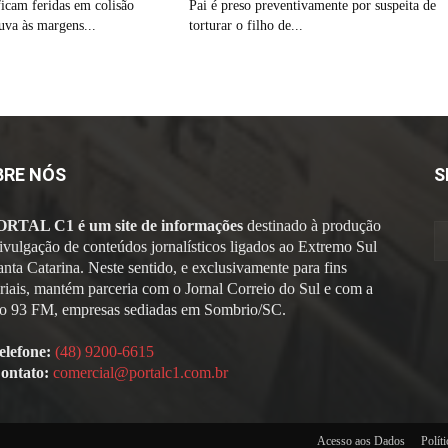
ficam feridas em colisão
Pai é preso preventivamente por suspeita de
uva às margens...
torturar o filho de...
BRE NÓS
S
ORTAL C1 é um site de informações
destinado à produção
divulgação de conteúdos jornalísticos ligados ao Extremo Sul
anta Catarina. Neste sentido, e exclusivamente para fins
oriais, mantém parceria com o Jornal Correio do Sul e com a
o 93 FM, empresas sediadas em Sombrio/SC.
elefone:
(48) 9200-6615
ontato:
comercial@portalc1.com.br
Acesso aos Dados
Polít