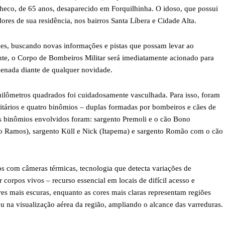
checo, de 65 anos, desaparecido em Forquilhinha. O idoso, que possui
dores de sua residência, nos bairros Santa Líbera e Cidade Alta.
ções, buscando novas informações e pistas que possam levar ao
ante, o Corpo de Bombeiros Militar será imediatamente acionado para
denada diante de qualquer novidade.
uilômetros quadrados foi cuidadosamente vasculhada. Para isso, foram
tários e quatro binômios – duplas formadas por bombeiros e cães de
Os binômios envolvidos foram: sargento Premoli e o cão Bono
o Ramos), sargento Küll e Nick (Itapema) e sargento Romão com o cão
 com câmeras térmicas, tecnologia que detecta variações de
corpos vivos – recurso essencial em locais de difícil acesso e
s mais escuras, enquanto as cores mais claras representam regiões
ou na visualização aérea da região, ampliando o alcance das varreduras.