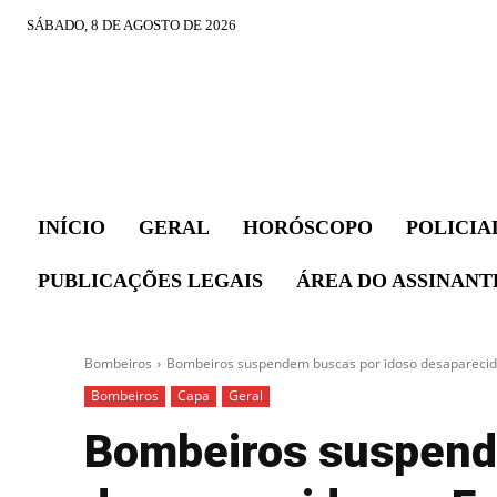
SÁBADO, 8 DE AGOSTO DE 2026
INÍCIO
GERAL
HORÓSCOPO
POLICIA
PUBLICAÇÕES LEGAIS
ÁREA DO ASSINANT
Bombeiros
Bombeiros suspendem buscas por idoso desaparecido 
Bombeiros
Capa
Geral
Bombeiros suspend