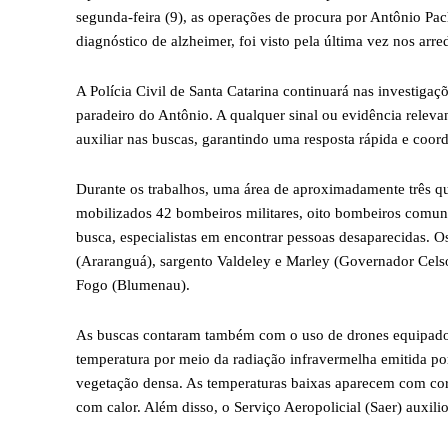
segunda-feira (9), as operações de procura por Antônio Pa
diagnóstico de alzheimer, foi visto pela última vez nos arre
A Polícia Civil de Santa Catarina continuará nas investiga
paradeiro do Antônio. A qualquer sinal ou evidência relev
auxiliar nas buscas, garantindo uma resposta rápida e coor
Durante os trabalhos, uma área de aproximadamente três q
mobilizados 42 bombeiros militares, oito bombeiros comuni
busca, especialistas em encontrar pessoas desaparecidas. 
(Araranguá), sargento Valdeley e Marley (Governador Cels
Fogo (Blumenau).
As buscas contaram também com o uso de drones equipados
temperatura por meio da radiação infravermelha emitida por 
vegetação densa. As temperaturas baixas aparecem com core
com calor. Além disso, o Serviço Aeropolicial (Saer) auxili