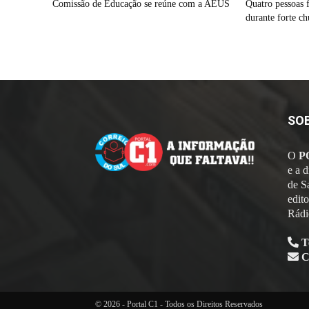
Comissão de Educação se reúne com a AEUS
Quatro pessoas 
durante forte ch
SO
O
P
e a 
de S
edit
Rádi
T
C
© 2026 - Portal C1 - Todos os Direitos Reservados