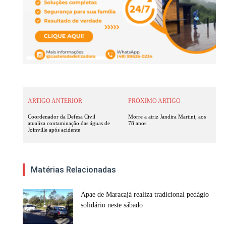
ARTIGO ANTERIOR
PRÓXIMO ARTIGO
Coordenador da Defesa Civil
Morre a atriz Jandira Martini, aos
atualiza contaminação das águas de
78 anos
Joinville após acidente
Matérias Relacionadas
Apae de Maracajá realiza tradicional pedágio
solidário neste sábado