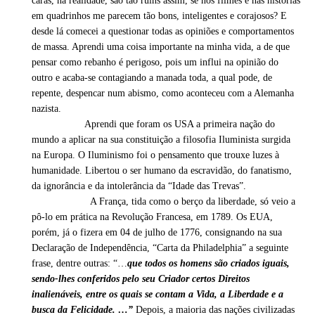
caras, na realidade, são tão ruins assim, se nos filmes e nas histórias
em quadrinhos me parecem tão bons, inteligentes e corajosos? E
desde lá comecei a questionar todas as opiniões e comportamentos
de massa. Aprendi uma coisa importante na minha vida, a de que
pensar como rebanho é perigoso, pois um influi na opinião do
outro e acaba-se contagiando a manada toda, a qual pode, de
repente, despencar num abismo, como aconteceu com a Alemanha
nazista.
Aprendi que foram os USA a primeira nação do
mundo a aplicar na sua constituição a filosofia Iluminista surgida
na Europa. O Iluminismo foi o pensamento que trouxe luzes à
humanidade. Libertou o ser humano da escravidão, do fanatismo,
da ignorância e da intolerância da “Idade das Trevas”.
A França, tida como o berço da liberdade, só veio a
pô-lo em prática na Revolução Francesa, em 1789. Os EUA,
porém, já o fizera em 04 de julho de 1776, consignando na sua
Declaração de Independência, “Carta da Philadelphia” a seguinte
frase, dentre outras: “…
que todos os homens são criados iguais,
sendo-lhes conferidos pelo seu Criador certos Direitos
inalienáveis, entre os quais se contam a Vida, a Liberdade e a
busca da Felicidade. …”
Depois, a maioria das nações civilizadas