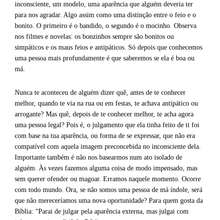
inconsciente, um modelo, uma aparência que alguém deveria ter
para nos agradar. Algo assim como uma distinção entre o feio e o
bonito. O primeiro é o bandido, o segundo é o mocinho. Observa
nos filmes e novelas: os bonzinhos sempre são bonitos ou
simpáticos e os maus feios e antipáticos. Só depois que conhecemos
uma pessoa mais profundamente é que saberemos se ela é boa ou
má.
Nunca te aconteceu de alguém dizer quê, antes de te conhecer
melhor, quando te via na rua ou em festas, te achava antipático ou
arrogante? Mas quê, depois de te conhecer melhor, te acha agora
uma pessoa legal? Pois é, o julgamento que ela tinha feito de ti foi
com base na tua aparência, ou forma de se expressar, que não era
compatível com aquela imagem preconcebida no inconsciente dela.
Importante também é não nos basearmos num ato isolado de
alguém. Às vezes fazemos alguma coisa de modo impensado, mas
sem querer ofender ou magoar. Erramos naquele momento. Ocorre
com todo mundo. Ora, se não somos uma pessoa de má índole, será
que não mereceríamos uma nova oportunidade? Para quem gosta da
Bíblia: “Parai de julgar pela aparência externa, mas julgai com