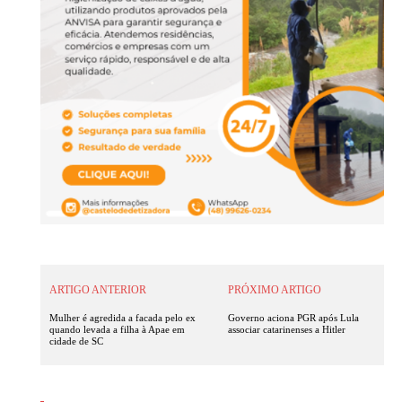
ARTIGO ANTERIOR
PRÓXIMO ARTIGO
Mulher é agredida a facada pelo ex
Governo aciona PGR após Lula
quando levada a filha à Apae em
associar catarinenses a Hitler
cidade de SC