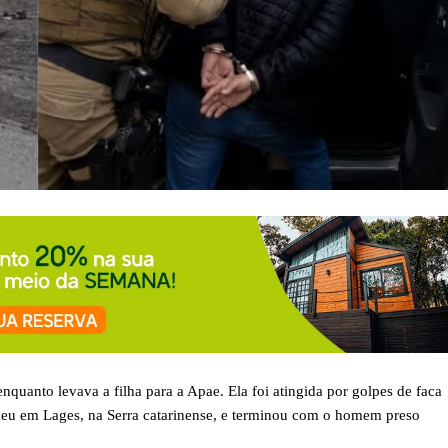
uanto levava a filha para a Apae. Ela foi atingida por golpes de faca
ceu em Lages, na Serra catarinense, e terminou com o homem preso