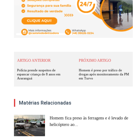
ARTIGO ANTERIOR
PRÓXIMO ARTIGO
Polícia prende suspeitos de
Homem é preso por tráfico de
espancar criança de 8 anos em
drogas após monitoramento da PM
Araranguá
em Turvo
Matérias Relacionadas
Homem fica preso às ferragens e é levado de
helicóptero ao...