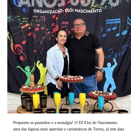
​Preparem os passinhos e a nostalgia! O DJ Eloi do Nascimento,
uma das figuras mais queridas e carismáticas de Torres, já tem data