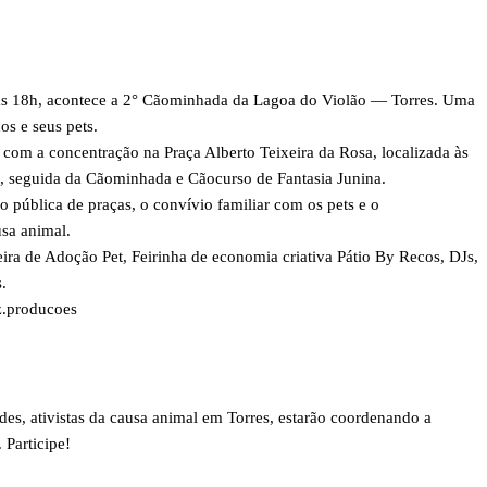
 às 18h, acontece a 2° Cãominhada da Lagoa do Violão — Torres. Uma
os e seus pets.
 com a concentração na Praça Alberto Teixeira da Rosa, localizada às
, seguida da Cãominhada e Cãocurso de Fantasia Junina.
 pública de praças, o convívio familiar com os pets e o
sa animal.
ira de Adoção Pet, Feirinha de economia criativa Pátio By Recos, DJs,
.
z.producoes
rdes, ativistas da causa animal em Torres, estarão coordenando a
 Participe!