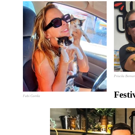
Priscila Berna
Fest
Fabi Corrêa