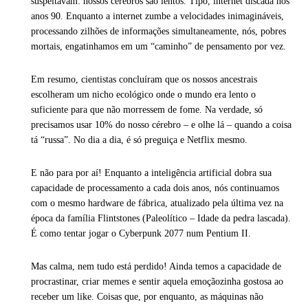
suspeitavam: nossos cérebros são lentos. Tipo, internet discada nos
anos 90. Enquanto a internet zumbe a velocidades inimagináveis,
processando zilhões de informações simultaneamente, nós, pobres
mortais, engatinhamos em um “caminho” de pensamento por vez.
Em resumo, cientistas concluíram que os nossos ancestrais
escolheram um nicho ecológico onde o mundo era lento o
suficiente para que não morressem de fome. Na verdade, só
precisamos usar 10% do nosso cérebro – e olhe lá – quando a coisa
tá “russa”. No dia a dia, é só preguiça e Netflix mesmo.
E não para por aí! Enquanto a inteligência artificial dobra sua
capacidade de processamento a cada dois anos, nós continuamos
com o mesmo hardware de fábrica, atualizado pela última vez na
época da família Flintstones (Paleolítico – Idade da pedra lascada).
É como tentar jogar o Cyberpunk 2077 num Pentium II.
Mas calma, nem tudo está perdido! Ainda temos a capacidade de
procrastinar, criar memes e sentir aquela emoçãozinha gostosa ao
receber um like. Coisas que, por enquanto, as máquinas não