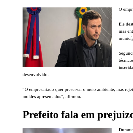
O empre
Ele des
mas ent
municíp
Segundo
técnico
inserid
desenvolvido.
“O empresariado quer preservar o meio ambiente, mas rejei
moldes apresentados”, afirmou.
Prefeito fala em prejuíz
Durante