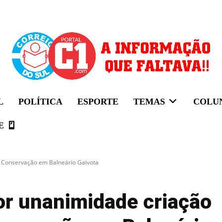
L
POLÍTICA
ESPORTE
TEMAS
COLU
E
e Conservação em Balneário Gaivota
or unanimidade criação