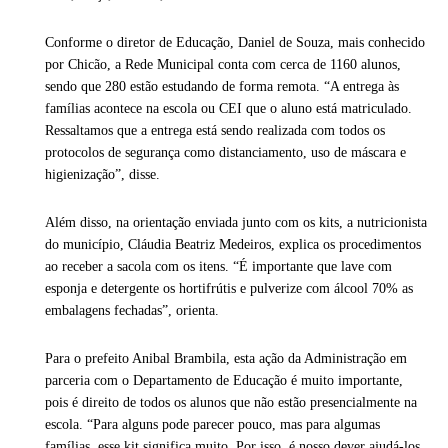
Conforme o diretor de Educação, Daniel de Souza, mais conhecido
por Chicão, a Rede Municipal conta com cerca de 1160 alunos,
sendo que 280 estão estudando de forma remota. “A entrega às
famílias acontece na escola ou CEI que o aluno está matriculado.
Ressaltamos que a entrega está sendo realizada com todos os
protocolos de segurança como distanciamento, uso de máscara e
higienização”, disse.
Além disso, na orientação enviada junto com os kits, a nutricionista
do município, Cláudia Beatriz Medeiros, explica os procedimentos
ao receber a sacola com os itens. “É importante que lave com
esponja e detergente os hortifrútis e pulverize com álcool 70% as
embalagens fechadas”, orienta.
Para o prefeito Anibal Brambila, esta ação da Administração em
parceria com o Departamento de Educação é muito importante,
pois é direito de todos os alunos que não estão presencialmente na
escola. “Para alguns pode parecer pouco, mas para algumas
famílias, esse kit significa muito. Por isso, é nosso dever ajudá-los