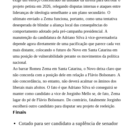
exige um esforço concentrado na unidade da direita para derrotar o
projeto petista em 2026, relegando disputas internas e ataques entre
lideranças de ideologia semelhante a um plano secundário. O
ultimato enviado a Zema funciona, portanto, como uma tentativa
desesperada de blindar a aliança local das consequências do
comportamento adotado pela pré-campanha presidencial. A
manutenção da candidatura de Adriano Silva à vice-governadoria
depende agora diretamente de uma pacificação que parece cada vez
mais distante, colocando o futuro do Novo em Santa Catarina em
uma posição de vulnerabilidade perante os movimentos da política
nacional.
Ao barrar Romeu Zema em Santa Catarina, o Novo deixa claro que
não concorda com a posição dele em relação a Flávio Bolsonaro. A
não concordância, no entanto, não deverá acalmar os âminos dos
liberais mais afoitos. O fato é que Adriano Silva só conseguirá se
manter como candidato a vice de Jorginho Mello se, de fato, Zema
lagar do pé de Flávio Bolsonaro. Do contrário, fatalmente Jorginho
escolherá outro candidato para disputar seu projeto de reeleição.
𝗙𝗶𝗻𝗮𝗶𝘀
Cotado para ser candidato a suplência de senador