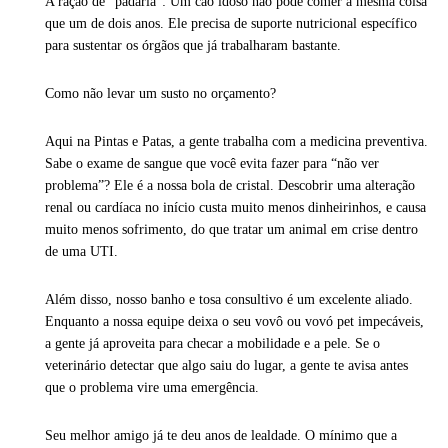
A ração de “padaria”: Um cão idoso não pode comer a mesma coisa
que um de dois anos. Ele precisa de suporte nutricional específico
para sustentar os órgãos que já trabalharam bastante.
Como não levar um susto no orçamento?
Aqui na Pintas e Patas, a gente trabalha com a medicina preventiva.
Sabe o exame de sangue que você evita fazer para “não ver
problema”? Ele é a nossa bola de cristal. Descobrir uma alteração
renal ou cardíaca no início custa muito menos dinheirinhos, e causa
muito menos sofrimento, do que tratar um animal em crise dentro
de uma UTI.
Além disso, nosso banho e tosa consultivo é um excelente aliado.
Enquanto a nossa equipe deixa o seu vovô ou vovó pet impecáveis,
a gente já aproveita para checar a mobilidade e a pele. Se o
veterinário detectar que algo saiu do lugar, a gente te avisa antes
que o problema vire uma emergência.
Seu melhor amigo já te deu anos de lealdade. O mínimo que a