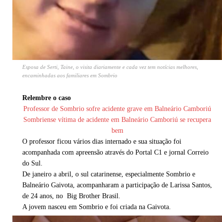
Esposa de Serti, Taine, o visita diariamente e cada vez tem notícias melhores,
encaminhadas aos familiares em Sombrio
Relembre o caso
Professor de Sombrio sofre acidente grave em Balneário Camboriú
Sombriense vítima de acidente em Balneário Camboriú se recupera
bem
O professor ficou vários dias internado e sua situação foi
acompanhada com apreensão através do Portal C1 e jornal Correio
do Sul.
De janeiro a abril, o sul catarinense, especialmente Sombrio e
Balneário Gaivota, acompanharam a participação de Larissa Santos,
de 24 anos, no Big Brother Brasil.
A jovem nasceu em Sombrio e foi criada na Gaivota.