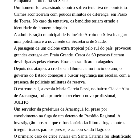
campanha publicitária so Senar.
Um homem foi assassinado e outro sofreu tentativa de homicídio.
Crimes aconteceram com poucos minutos de diferença, em Passo
de Torres. No caso da tentativa, os bandidos teriam errado a
identidade do homem atingido.
A administração municipal de Balneário Arroio do Silva inaugurou
uma policlínica e a nova sede da Secretaria de Saúde.
A passagem de um ciclone extra tropical pelo sul do país, provocou
grandes estragos em Praia Grande. Cerca de 60 pessoas ficaram
desabrigadas pelas chuvas. Ruas e casas ficaram alagados.
Depois dos ataques a creche em Blumenau no início do ano, o
governo do Estado começou a buscar segurança nas escolas, com a
presença de policiais militares da reserva.
O extremo-sul, a escola Maria Garcia Pessi, no bairro Cidade Alta
de Araranguá, foi a primeira a receber o novo profissional,
JULHO
Um servidor da prefeitura de Araranguá foi preso por
envolvimento na fuga de um detento do Presídio Regional. A
investigação mostrou que o funcionário facilitou a fuga e outras
irregularidades para os presos, e acabou sendo flagrado.
O primeiro caso de gripe aviária em Santa Catarina foi identificado