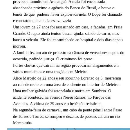
provocou tumulto em Araranguá. A mala foi encontrada
abandonada próximo a agência do Banco do Brasil, e houve o
temor de que pudesse haver explosivos nela. O Bope foi chamado
e constatou que a mala estava vazia.
Um jovem de 27 anos foi assassinado em casa, a facadas, em Praia
Grande. O rapaz ainda tentou buscar ajuda, saindo de carro, mas
bateu o veículo. Ele foi encaminhado ao hospital e dois dias depois
morreu.
A família fez um ato de protesto na câmara de vereadores depois do
ocorrido, pedindo justiça. O criminoso foi preso.
Fortes chuvas que caíram na região provocaram alagamentos em
vários municípios e uma tragédia em Meleiro.
Alice Marcelo de 22 anos e seu sobrinho Lorenzo de 5, morreram
ao cair de moto em uma área de enchente no interior de Meleiro.
Uma mulher grávida foi atropelada e morta em Sombrio. O
acidente aconteceu na avenida Nereu Ramos, no Parque das
Avenidas. A vítima de 29 anos e o bebê não resistiram.
Na segunda-feira de carnaval, um cabo da ponte pênsil entre Passo
de Torres e Torres, se rompeu e dezenas de pessoas caíram no rio
Mampituba.