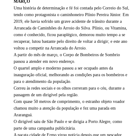
MARÇO
Uma história de determinação e fé foi contada pelo Correio do Sul,
tendo como protagonista o caminhoneiro Plínio Pereira Júnior. Em
2019, ele havia sofrido um grave acidente de trânsito durante a
Arrancada de Caminhões do Arroio do Silva. Plínio, ou Vitamina,
como é conhecido, ficou paraplégico, demorou muito tempo a se
recuperar, lutou bastante pelo direito de voltar a dirigir; e este ano
voltou a competir na Arrancada do Arroio.
A partir do mês de março, o Corpo de Bombeiros de Sombrio
passou a atender em novo endereço.
O quartel amplo e moderno passou a ser ocupado antes da
inauguração oficial, melhorando as condições para os bombeiros e
para o atendimento da população.
Correu às redes sociais e os olhos correram para o céu, durante a
passagem de um dirigível pela região.
Com quase 50 metros de comprimento, o estranho objeto voador
chamou muito a atenção da população e fez uma parada em
Araranguá.
O dirigível saiu de São Paulo e se dirigia a Porto Alegre, como
parte de uma campanha publicitária.
A pacata cidade de Ermo virou notícia depois que um pescador