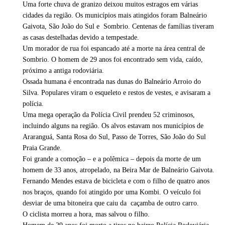
Uma forte chuva de granizo deixou muitos estragos em várias
cidades da região. Os municípios mais atingidos foram Balneário
Gaivota, São João do Sul e Sombrio. Centenas de famílias tiveram
as casas destelhadas devido a tempestade.
Um morador de rua foi espancado até a morte na área central de
Sombrio. O homem de 29 anos foi encontrado sem vida, caído,
próximo a antiga rodoviária.
Ossada humana é encontrada nas dunas do Balneário Arroio do
Silva. Populares viram o esqueleto e restos de vestes, e avisaram a
polícia.
Uma mega operação da Polícia Civil prendeu 52 criminosos,
incluindo alguns na região. Os alvos estavam nos municípios de
Araranguá, Santa Rosa do Sul, Passo de Torres, São João do Sul
Praia Grande.
Foi grande a comoção – e a polêmica – depois da morte de um
homem de 33 anos, atropelado, na Beira Mar de Balneário Gaivota.
Fernando Mendes estava de bicicleta e com o filho de quatro anos
nos braços, quando foi atingido por uma Kombi. O veículo foi
desviar de uma bitoneira que caiu da caçamba de outro carro.
O ciclista morreu a hora, mas salvou o filho.