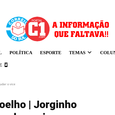
L
POLÍTICA
ESPORTE
TEMAS
COLU
E
udar o vice
oelho | Jorginho