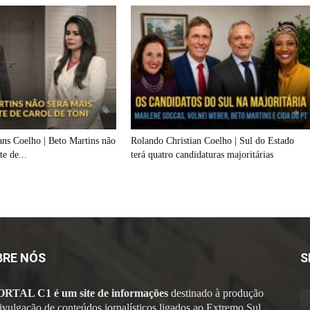
ans Coelho | Beto Martins não
Rolando Christian Coelho | Sul do Estado
te de...
terá quatro candidaturas majoritárias
BRE NÓS
S
ORTAL C1 é um site de informações
destinado à produção
divulgação de conteúdos jornalísticos ligados ao Extremo Sul