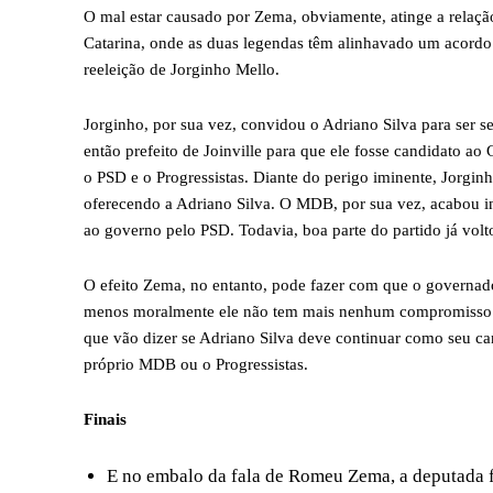
O mal estar causado por Zema, obviamente, atinge a relaç
Catarina, onde as duas legendas têm alinhavado um acordo pa
reeleição de Jorginho Mello.
Jorginho, por sua vez, convidou o Adriano Silva para ser 
então prefeito de Joinville para que ele fosse candidato 
o PSD e o Progressistas. Diante do perigo iminente, Jorgin
oferecendo a Adriano Silva. O MDB, por sua vez, acabou i
ao governo pelo PSD. Todavia, boa parte do partido já volt
O efeito Zema, no entanto, pode fazer com que o governador
menos moralmente ele não tem mais nenhum compromisso c
que vão dizer se Adriano Silva deve continuar como seu can
próprio MDB ou o Progressistas.
Finais
E no embalo da fala de Romeu Zema, a deputada fe