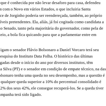
 que é conhecida por não levar desaforo para casa, defendeu
m com o Novo em vários Estados, o que incluiria Santa
ice de Jorginho poderia ser reendereçada, também, ao próprio
íveis pretendentes. Ela, aliás, já foi cogitada como candidata a
 Senado, tanto pela majoritária do governador, como pela de
eio, a bola fica quicando para que a parlamentar entre em
ligam o senador Flávio Bolsonaro a Daniel Vorcaro terá seu
esquisa do Instituto Data Folha. O histórico das últimas
adas desde o início do ano por diversos institutos, têm
da Silva (PT) e o senador em condição de empate técnico, na das
Bolsonaro tenha uma queda no seu desempenho, mas a questão é
a, qualquer queda superior a 10% do percentual consolidado é
 4,2% dos seus 42%, ele consegue recuperá-los. Se a queda tiver
campanha terá sido ligado.