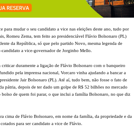
para mudar o seu candidato a vice nas eleições deste ano, tudo por
ais, Romeu Zema, tem feito ao presidenciável Flávio Bolsonaro (PL)
idente da República, só que pelo partido Novo, mesma legenda de
pré-candidato a vice-governador de Jorginho Mello.
 criticar duramente a ligação de Flávio Bolsonaro com o banqueiro
undido pela imprensa nacional, Vorcaro vinha ajudando a bancar a
residente Jair Bolsonaro (PL). Até aí, tudo bem, não fosse o fato de
da pátria, depois de ter dado um golpe de R$ 52 bilhões no mercado
 bolso de quem foi parar, o que inclui a família Bolsonaro, no que diz
ara cima de Flávio Bolsonaro, em nome da família, da propriedade e da
otados para ser candidato a vice de Flávio.