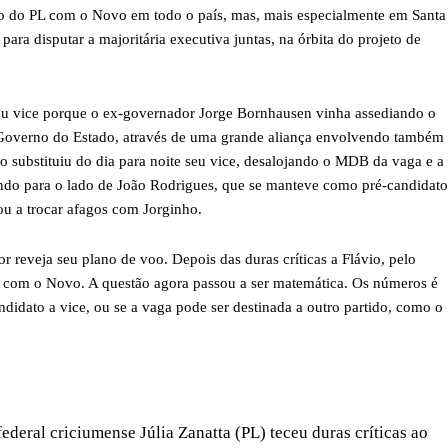
ão do PL com o Novo em todo o país, mas, mais especialmente em Santa
ra disputar a majoritária executiva juntas, na órbita do projeto de
seu vice porque o ex-governador Jorge Bornhausen vinha assediando o
ao Governo do Estado, através de uma grande aliança envolvendo também
ho substituiu do dia para noite seu vice, desalojando o MDB da vaga e a
ndo para o lado de João Rodrigues, que se manteve como pré-candidato
ou a trocar afagos com Jorginho.
 reveja seu plano de voo. Depois das duras críticas a Flávio, pelo
om o Novo. A questão agora passou a ser matemática. Os números é
didato a vice, ou se a vaga pode ser destinada a outro partido, como o
deral criciumense Júlia Zanatta (PL) teceu duras críticas ao