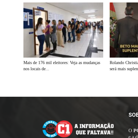
Mais de 176 mil eleitores: Veja as mudanças
Rolando Christi
nos locais de...
será mais suplen
SO
O
P
e a 